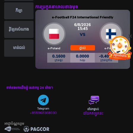
ការប្រកួតនាពេលខាងមុខ
កីឡា
l Friendly
e-Football F24 International Friendly
6/8/2026
15:45
រ៉ូឡែតសំណាង
VS
មាន់ជល់
ភ្នាល់
e-Wales
e-Poland
e-Finland
-0.5200
0.1600
0.0000
-0.4000
ក្រុមក្រៅដី
ក្រុមផ្ទះ
hdp
ក្រុមក្រៅដី
ទាក់ទងមកយើងខ្ញុំ សេវាកម្ម 24 ម៉ោង។
Telegram
ជជែកផ្ទាល់
+855968368030
ជជែកឥឡូវនេះ
អាជ្ញាប័ណ្ណហ្គេម