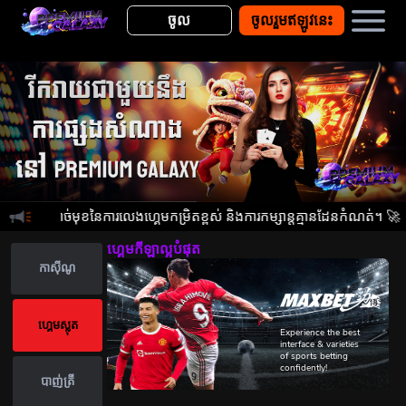
ចូល
ចូលរួមឥឡូវនេះ
្លែងផ្តាច់មុខនៃការលេងហ្គេមកម្រិតខ្ពស់ និងការកម្សាន្តគ្មានដែនកំណត់។ 🚀
ហ្គេមកីឡាល្អបំផុត
កាស៊ីណូ
ហ្គេមស្លុត
Experience the best
Enjoy one of
interface & varieties
the best
of sports betting
sports book in
confidently!
the market!
បាញ់ត្រី